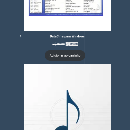
DataCifra para Windows
O
O
R$
99,00
R$
89,00
preço
preço
original
atual
Adicionar ao carrinho
era:
é:
R$ 99,00.
R$ 89,00.