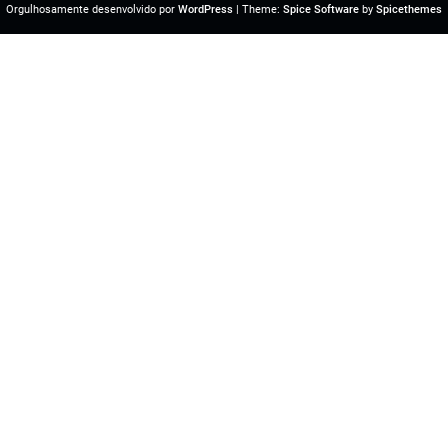
Orgulhosamente desenvolvido por
WordPress
| Theme:
Spice Software
by
Spicethemes