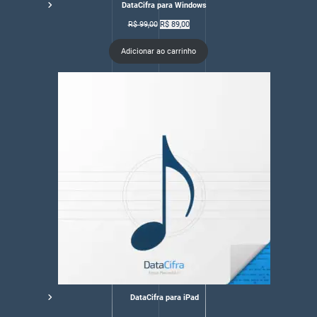
DataCifra para Windows
O
O
R$
99,00
R$
89,00
preço
preço
original
atual
Adicionar ao carrinho
era:
é:
R$ 99,00.
R$ 89,00.
DataCifra para iPad